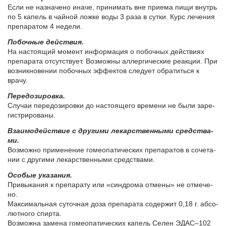
Если не назначено иначе, принимать вне приема пищи внутрь
по 5 капель в чайной ложке воды 3 раза в сутки. Курс лечения
препаратом 4 недели.
По­боч­ные действия.
На настоящий момент информация о побочных действиях
препарата отсутствует. Возможны аллергические реакции. При
возникновении побочных эффектов следует обратиться к
врачу.
Пе­ре­до­зи­ров­ка.
Слу­чаи пе­ре­до­зи­ров­ки до на­сто­я­ще­го вре­ме­ни не бы­ли за­ре­
ги­стри­ро­ва­ны.
Взаи­мо­дей­ствие с дру­ги­ми ле­кар­ствен­ны­ми сред­ства­
ми.
Воз­мож­но при­ме­не­ние го­мео­па­ти­че­ских пре­па­ра­тов в со­че­та­
нии с дру­ги­ми ле­кар­ствен­ны­ми сред­ства­ми.
Осо­бые ука­за­ния.
При­вы­ка­ния к пре­па­ра­ту или «синд­ро­ма от­ме­ны» не от­ме­че­
но.
Мак­си­маль­ная су­точ­ная до­за пре­па­ра­та со­дер­жит 0,18 г. аб­со­
лют­но­го спир­та.
Воз­мож­на за­ме­на го­мео­па­ти­че­ских ка­пель Се­лен ЭДАС–102