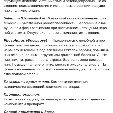
зи­ру­ю­щее действие. Асте­ни­че­ские и асте­но­де­прес­сив­ные со­
сто­я­ния, псих­асте­ни­че­ские и исте­ри­че­ские ре­ак­ции, на­ру­ше­
ние сна, им­по­тен­ция.
Selenium (Се­ле­ни­ум)
— Об­щая сла­бость со сни­же­ни­ем фи­
зи­че­ской и ум­ствен­ной ра­бо­то­спо­соб­но­сти. Бес­сон­ни­ца с на­
ру­ше­ни­ем фа­зы за­сы­па­ния при чрез­мер­ном ис­то­ще­нии нерв­
ной си­сте­мы. От­сут­ствие по­ло­во­го же­ла­ния, им­по­тен­ция.
Phosphorus (Фос­фо­рус)
— При­ме­ня­ет­ся с ле­чеб­ной и про­
фи­лак­ти­че­ской це­лью при на­ли­чии нерв­ной сла­бо­сти или
нерв­но­го ис­то­ще­ния под влия­ни­ем тя­же­лой ра­бо­ты, по­вы­шен­
ных эмо­цио­наль­ных на­гру­зок или дли­тель­ной бо­лез­ни. Сни­же­
ние па­мя­ти, рас­се­ян­ность, стра­хи, быст­рая сме­на на­стро­е­
ния. По­вы­шен­ная впе­чат­ли­тель­ность и эмо­цио­наль­ность. На
фо­не по­вы­шен­но­го по­ло­во­го же­ла­ния на­блю­да­ют­ся рас­строй­
ства по­ло­вой сфе­ры.
Показания к применению.
Комплексное лечение
астенических состояний, снижения потенции.
Противопоказания.
Повышенная индивидуальная чувствительность к отдельным
компонентам препарата.
Спо­соб при­ме­не­ния и до­зы.