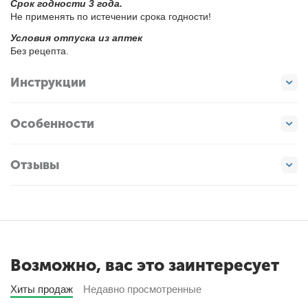
Срок год­но­сти 3 го­да.
Не при­ме­нять по ис­те­че­нии сро­ка год­но­сти!
Усло­вия от­пус­ка из ап­тек
Без ре­цеп­та.
Инструкции
Особенности
Отзывы
Возможно, вас это заинтересует
Хиты продаж
Недавно просмотренные