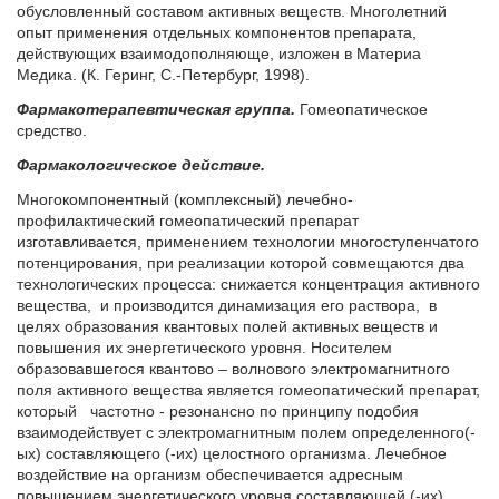
обусловленный составом активных веществ. Многолетний
опыт применения отдельных компонентов препарата,
действующих взаимодополняюще, изложен в Материа
Медика. (К. Геринг, С.-Петербург, 1998).
Фармакотерапевтическая группа.
Гомеопатическое
средство.
Фармакологическое действие.
Многокомпонентный (комплексный) лечебно-
профилактический гомеопатический препарат
изготавливается, применением технологии многоступенчатого
потенцирования, при реализации которой совмещаются два
технологических процесса: снижается концентрация активного
вещества, и производится динамизация его раствора, в
целях образования квантовых полей активных веществ и
повышения их энергетического уровня. Носителем
образовавшегося квантово – волнового электромагнитного
поля активного вещества является гомеопатический препарат,
который частотно - резонансно по принципу подобия
взаимодействует с электромагнитным полем определенного(-
ых) составляющего (-их) целостного организма. Лечебное
воздействие на организм обеспечивается адресным
повышением энергетического уровня составляющей (-их)