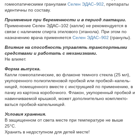
го­мео­па­ти­че­ски­ми гра­ну­ла­ми
Се­лен ЭДАС–902
, пре­па­ра­ты
иден­тич­ны по со­ста­ву.
При­ме­не­ние при бе­ре­мен­но­сти и в пе­ри­од лак­та­ции.
При­ме­не­ние Се­лен ЭДАС–102 (кап­ли) не ре­ко­мен­ду­ет­ся в
свя­зи с на­ли­чи­ем спир­та эти­ло­во­го (эта­но­ла). При этом по
назна­че­нию вра­ча при­ме­ня­ет­ся
Се­лен ЭДАС–902
(гра­ну­лы).
Влия­ние на спо­соб­ность управ­лять транс­порт­ны­ми
сред­ства­ми и ра­бо­тать с ме­ха­низ­ма­ми.
Не вли­я­ет.
Фор­ма вы­пус­ка.
Ка­пли го­мео­па­ти­че­ские, во фла­ко­не тем­но­го стек­ла (25 мл),
уку­по­рен­но­го по­ли­эти­ле­но­вой проб­кой или проб­кой–­ка­пель­
ни­цей, по­ме­щен­но­го вме­сте с ин­струк­ци­ей по при­ме­не­нию, в
пач­ку из кар­то­на ко­ро­боч­но­го. Фла­кон, уку­по­рен­ный проб­кой и
на­вин­чи­ва­е­мой крыш­кой, мо­жет до­пол­ни­тель­но ком­плек­то­
вать­ся проб­кой-ка­пель­ни­цей.
Усло­вия хра­не­ния.
В за­щи­щен­ном от све­та ме­сте при тем­пе­ра­ту­ре не вы­ше
25°С.
Хра­нить в не­до­ступ­ном для де­тей ме­сте!