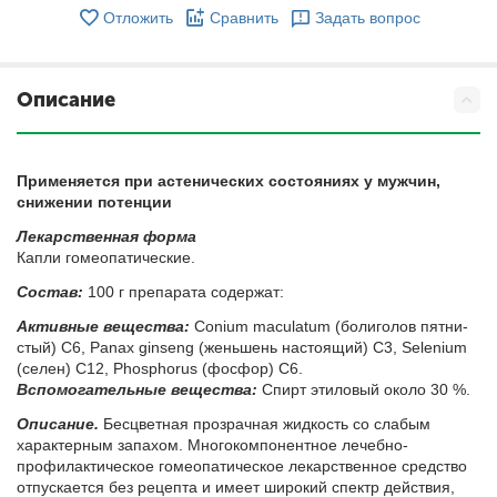
Отложить
Сравнить
Задать вопрос
Описание
Применяется при астенических состояниях у мужчин,
снижении потенции
Ле­кар­ствен­ная фор­ма
Ка­пли го­мео­па­ти­че­ские.
Со­став:
100 г препарата содержат:
Ак­тив­ные ве­ще­ства:
Conium maculatum (бо­ли­го­лов пят­ни­
стый) С6, Panax ginseng (жень­шень на­сто­я­щий) С3, Selenium
(се­лен) С12, Phosphorus (фос­фор) С6.
Вс­по­мо­га­тель­ные ве­ще­ства:
Спирт эти­ло­вый око­ло 30 %.
Опи­са­ние.
Бесцветная прозрачная жидкость со слабым
характерным запахом. Многокомпонентное лечебно-
профилактическое гомеопатическое лекарственное средство
отпускается без рецепта и имеет широкий спектр действия,