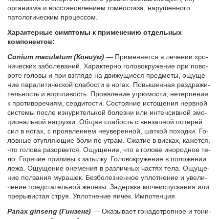
организма и восстановлением гомеостаза, нарушенного
патологическим процессом.
Характерные симптомы к применению отдельных
компонентов:
Conium maculatum (Ко­ни­ум)
— При­ме­ня­ет­ся в ле­че­нии хро­
ни­че­ских за­бо­ле­ва­ний. Ха­рак­тер­но го­ло­во­кру­же­ние при по­во­
ро­те го­ло­вы и при взгля­де на дви­жу­щи­е­ся пред­ме­ты, ощу­ще­
ние па­ра­ли­ти­че­ской сла­бо­сти в но­гах. По­вы­шен­ная раздра­жи­
тель­ность и ворч­ли­вость. Про­яв­ле­ние угрю­мо­сти, не­тер­пе­ния
к про­ти­во­ре­чи­ям, сер­ди­то­сти. Со­сто­я­ние ис­то­ще­ния нерв­ной
си­сте­мы по­сле из­ну­ри­тель­ной бо­лез­ни или ин­тен­сив­ной эмо­
цио­наль­ной на­груз­ки. Об­щая сла­бость с вне­зап­ной по­те­рей
сил в но­гах, с про­яв­ле­ни­ем не­уве­рен­ной, шат­кой по­ход­ки. Го­
лов­ные отуп­ля­ю­щие бо­ли по утрам. Сжа­тие в вис­ках, ка­жет­ся,
что го­ло­ва ра­зо­рвет­ся. Ощу­ще­ние, что в го­ло­ве ино­род­ное те­
ло. Го­ря­чие при­ли­вы к за­тыл­ку. Го­ло­во­кру­же­ние в по­ло­же­нии
ле­жа. Ощу­ще­ние оне­ме­ния в раз­лич­ных ча­стях те­ла. Ощу­ще­
ние пол­за­ния му­ра­шек. Без­бо­лез­нен­ное уплот­не­ние и уве­ли­
че­ние пред­ста­тель­ной же­ле­зы. За­держ­ка мо­че­ис­пус­ка­ния или
пре­ры­ви­стая струя. Уплот­не­ние яичек. Им­по­тен­ция.
Panax ginseng (Гин­зенг)
— Ока­зы­ва­ет го­на­до­троп­ное и то­ни­