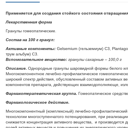
Применяется для создания стойкого состояния отвращени
Ле­кар­ствен­ная фор­ма
Гра­ну­лы го­мео­па­ти­че­ские.
Со­став на 100 г гранул:
Ак­тив­ные компоненты:
Gelsemium (гель­зе­ми­ум) С3, Plantago
трум аль­бум) С3.
Вс­по­мо­га­тель­ное ве­ще­ство:
гранулы сахарные – 100,0 г
Опи­са­ние.
Однородные гранулы шаровидной формы белого или 
Многокомпонентное лечебно-профилактическое гомеопатическое
широкий спектр действия, обусловленный составом активных в
компонентов препарата, действующих взаимодополняюще, изложе
Фармакотерапевтическая группа.
Гомеопатическое средств
Фармакологическое действие.
Многокомпонентный (комплексный) лечебно-профилактический 
технологии многоступенчатого потенцирования, при реализаци
снижается концентрация активного вещества, и производится д
полей активных веществ и повышения их энергетического уровн