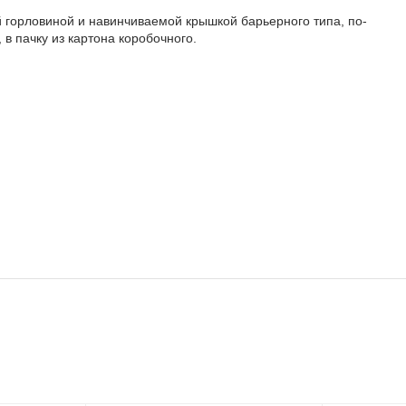
й гор­ло­ви­ной и на­вин­чи­ва­е­мой крыш­кой ба­рьер­но­го ти­па, по­
 пач­ку из кар­то­на ко­ро­боч­но­го.