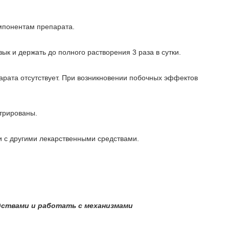
мпонентам препарата.
к и держать до полного растворения 3 раза в сутки.
рата отсутствует. При возникновении побочных эффектов
три­ро­ва­ны.
ии с дру­ги­ми ле­кар­ствен­ны­ми сред­ства­ми.
ства­ми и ра­бо­тать с ме­ха­низ­ма­ми