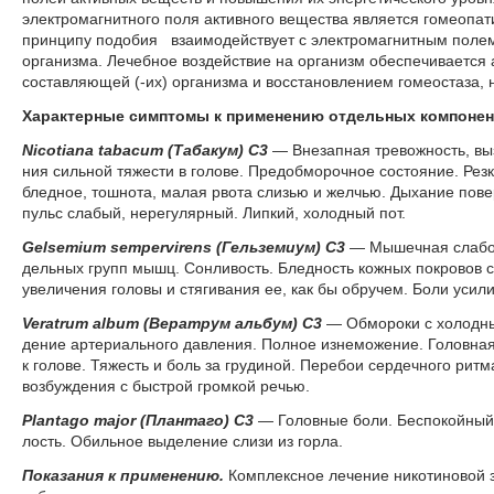
электромагнитного поля активного вещества является гомеопат
принципу подобия взаимодействует с электромагнитным полем 
организма. Лечебное воздействие на организм обеспечивается
составляющей (-их) организма и восстановлением гомеостаза,
Характерные симптомы к применению отдельных компонен
Nicotiana tabacum (Та­ба­кум) С3
— Вне­зап­ная тре­вож­ность, вы­з
ния силь­ной тя­же­сти в го­ло­ве. Пре­доб­мо­роч­ное со­сто­я­ние. Рез­
блед­ное, тош­но­та, ма­лая рво­та сли­зью и жел­чью. Ды­ха­ние по­ве
пульс сла­бый, не­ре­гу­ляр­ный. Лип­кий, хо­лод­ный пот.
Gelsemium sempervirens (Гель­зе­ми­ум) С3
— Мы­шеч­ная сла­бос
дель­ных групп мышц. Сон­ли­вость. Блед­ность кож­ных по­кро­вов с 
уве­ли­че­ния го­ло­вы и стя­ги­ва­ния ее, как бы об­ру­чем. Бо­ли уси­
Veratrum album (Ве­ра­трум аль­бум) С3
— Об­мо­ро­ки с хо­лод­н
де­ние ар­те­ри­аль­но­го дав­ле­ния. Пол­ное из­не­мо­же­ние. Го­лов­на
к го­ло­ве. Тя­жесть и боль за гру­ди­ной. Пе­ре­бои сер­деч­но­го рит­
воз­бу­жде­ния с бы­строй гром­кой ре­чью.
Plantago major (План­та­го) С3
— Го­лов­ные бо­ли. Бес­по­кой­ный 
лость. Обиль­ное вы­де­ле­ние сли­зи из гор­ла.
Показания к применению.
Комплексное лечение никотиновой 