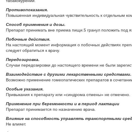
табакокурении.
Противопоказания.
Повышенная индивидуальная чувствительность к отдельным ко
Спо­соб при­ме­не­ния и до­зы.
Препарат принимать вне приема пищи.5 гранул положить под язы
По­боч­ные действия.
На настоящий момент информация о побочных действиях препа
следует обратиться к врачу.
Пе­ре­до­зи­ров­ка.
Слу­чаи пе­ре­до­зи­ров­ки до на­сто­я­ще­го вре­ме­ни не бы­ли за­ре­ги­с
Вза­и­мо­действие с дру­ги­ми ле­кар­ствен­ны­ми сред­ства­ми.
Воз­мож­но при­ме­не­ние го­мео­па­ти­че­ских пре­па­ра­тов в со­че­та­н
Осо­бые ука­за­ния.
При­вы­ка­ния к пре­па­ра­ту или «син­дро­ма от­ме­ны» не от­ме­че­но.
При­ме­не­ние при бе­ре­мен­но­сти и в пе­ри­од лак­та­ции
Пре­па­рат при­ни­ма­ет­ся по на­зна­че­нию вра­ча.
Вли­я­ние на спо­соб­ность управ­лять транс­порт­ны­ми сред­
Не вли­я­ет.