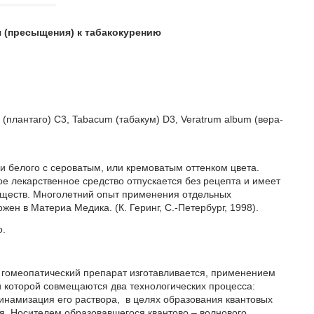
я (пресыщения) к табакокурению
 (план­та­го) С3, Tabacum (та­ба­кум) D3, Veratrum album (ве­ра­
белого с сероватым, или кремоватым оттенком цвета.
 лекарственное средство отпускается без рецепта и имеет
еществ. Многолетний опыт применения отдельных
н в Материа Медика. (К. Геринг, С.-Петербург, 1998).
о.
гомеопатический препарат изготавливается, применением
и которой совмещаются два технологических процесса:
инамизация его раствора, в целях образования квантовых
я. Носителем образовавшегося квантово – волнового