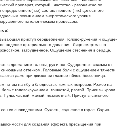
ический препарат, который частотно - резонансно по
определенного(-ых) составляющего (-их) целостного
 адресным повышением энергетического уровня
 нарушенного патологическим процессом.
тов:
ы­ва­ю­щая при­ступ серд­це­би­е­ния, го­ло­во­кру­же­ния и ощу­ще­
кое па­де­ние ар­те­ри­аль­но­го дав­ле­ния. Ли­цо смер­тель­но
рх­ност­ное, за­труд­нен­ное. Ощу­ще­ние стес­не­ния в серд­це,
ть с дро­жа­ни­ем го­ло­вы, рук и ног. Су­до­рож­ные спаз­мы от­
си­нюш­ным от­тен­ком. Го­лов­ные бо­ли с ощу­ще­ни­ем тя­же­сти,
ли­ва­ют­ся да­же при дви­же­нии глаз­ных яблок. Бес­сон­ни­ца.
ым по­том на лбу и блед­но­стью кож­ных по­кро­вов. Рез­кое па­
я боль с го­ло­во­кру­же­ни­ем, тош­но­той, рво­той. При­ли­вы кро­ви
ма. Пульс ча­стый, ма­лый, не­за­мет­ный. При­сту­пы силь­но­го
сон со сно­ви­де­ни­я­ми. Су­хость, сад­не­ние в гор­ле. Охрип­
зависимости для создания эффекта пресыщения при