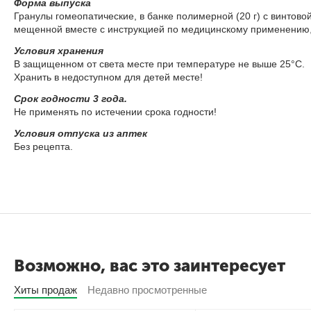
Фор­ма вы­пус­ка
Гра­ну­лы го­мео­па­ти­че­ские, в бан­ке по­ли­мер­ной (20 г) с вин­то­во
ме­щен­ной вме­сте с ин­струк­ци­ей по ме­ди­цин­ско­му при­ме­не­нию, в
Усло­вия хра­не­ния
В за­щи­щен­ном от све­та ме­сте при тем­пе­ра­ту­ре не вы­ше 25°С.
Хра­нить в не­до­ступ­ном для де­тей ме­сте!
Срок год­но­сти 3 го­да.
Не при­ме­нять по ис­те­че­нии сро­ка год­но­сти!
Усло­вия от­пус­ка из ап­тек
Без ре­цеп­та.
Возможно, вас это заинтересует
Хиты продаж
Недавно просмотренные