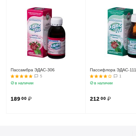
Пассамбра ЭДАС-306
Пассифлора ЭДАС-11
5
1
в наличии
в наличии
189
₽
212
₽
00
00