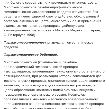
или белого с сероватым, или кремоватым оттенком цвета.
Многокомпонентное лечебно-профилактическое
гомеопатическое лекарственное средство отпускается без
рецепта и имеет широкий спектр действия, обусловленный
составом активных веществ. Многолетний опыт применения
отдельных компонентов препарата, действующих
взаимодополняюще, изложен в Материа Медика. (К. Геринг,
С.-Петербург, 1998).
Фармакотерапевтическая группа.
Гомеопатическое
средство.
Фармакологическое действие.
Многокомпонентный (комплексный) лечебно-
профилактический гомеопатический препарат
изготавливается, применением технологии многоступенчатого
потенцирования, при реализации которой совмещаются два
технологических процесса: снижается концентрация активного
вещества, и производится динамизация его раствора, в
целях образования квантовых полей активных веществ и
повышения их энергетического уровня. Носителем
образовавшегося квантово – волнового электромагнитного
поля активного вещества является гомеопатический препарат,
который частотно - резонансно по принципу подобия