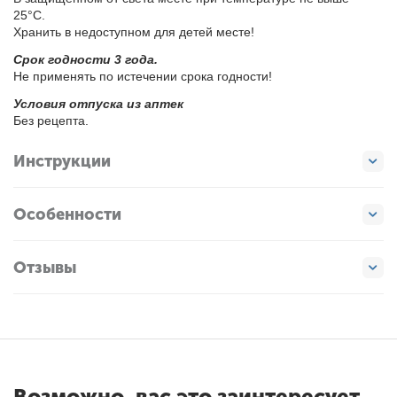
25°С.
Хра­нить в не­до­ступ­ном для де­тей ме­сте!
Срок год­но­сти 3 го­да.
Не при­ме­нять по ис­те­че­нии сро­ка год­но­сти!
Усло­вия от­пус­ка из ап­тек
Без ре­цеп­та.
Инструкции
Особенности
Отзывы
Возможно, вас это заинтересует