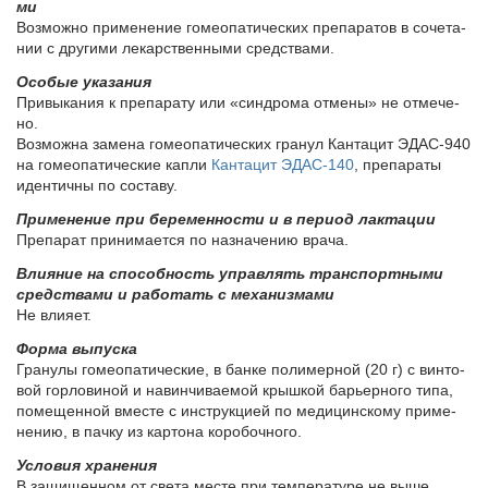
ми
Воз­мож­но при­ме­не­ние го­мео­па­ти­че­ских пре­па­ра­тов в со­че­та­
нии с дру­ги­ми ле­кар­ствен­ны­ми сред­ства­ми.
Осо­бые ука­за­ния
При­вы­ка­ния к пре­па­ра­ту или «син­дро­ма от­ме­ны» не от­ме­че­
но.
Воз­мож­на за­ме­на го­мео­па­ти­че­ских гра­нул Кан­та­цит ЭДАС-940
на го­мео­па­ти­че­ские кап­ли
Кан­та­цит ЭДАС-140
, пре­па­ра­ты
иден­тич­ны по со­ста­ву.
При­ме­не­ние при бе­ре­мен­но­сти и в пе­ри­од лак­та­ции
Пре­па­рат при­ни­ма­ет­ся по на­зна­че­нию вра­ча.
Вли­я­ние на спо­соб­ность управ­лять транс­порт­ны­ми
сред­ства­ми и ра­бо­тать с ме­ха­низ­ма­ми
Не вли­я­ет.
Фор­ма вы­пус­ка
Гра­ну­лы го­мео­па­ти­че­ские, в бан­ке по­ли­мер­ной (20 г) с вин­то­
вой гор­ло­ви­ной и на­вин­чи­ва­е­мой крыш­кой ба­рьер­но­го ти­па,
по­ме­щен­ной вме­сте с ин­струк­ци­ей по ме­ди­цин­ско­му при­ме­
не­нию, в пач­ку из кар­то­на ко­ро­боч­но­го.
Усло­вия хра­не­ния
В за­щи­щен­ном от све­та ме­сте при тем­пе­ра­ту­ре не вы­ше