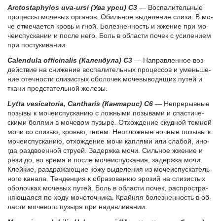
Arctostaphylos uva-ursi (Ува ур­си) C3
— Вос­па­ли­тель­ные
про­цес­сы мо­че­вых ор­га­нов. Обиль­ное вы­де­ле­ние сли­зи. В мо­
че от­ме­ча­ет­ся кровь и гной. Бо­лез­нен­ность и жже­ние при мо­
че­ис­пус­ка­нии и по­сле не­го. Боль в об­ла­сти по­чек с уси­ле­ни­ем
при по­сту­ки­ва­нии.
Calendula officinalis (Ка­лен­ду­ла) C3
— На­прав­лен­ное воз­
дей­ствие на сни­же­ние вос­па­ли­тель­ных про­цес­сов и умень­ше­
ние отеч­но­сти сли­зи­стых обо­ло­чек мо­че­вы­во­дя­щих пу­тей и
тка­ни пред­ста­тель­ной же­ле­зы.
Lytta vesicatoria, Cantharis (Кан­та­рис) C6
— Не­пре­рыв­ные
по­зы­вы к мо­че­ис­пус­ка­нию с лож­ны­ми по­зы­ва­ми и спа­сти­че­
ски­ми бо­ля­ми в мо­че­вом пу­зы­ре. От­хож­де­ние скуд­ной тем­ной
мо­чи со сли­зью, кро­вью, гно­ем. Не­от­лож­ные ноч­ные по­зы­вы к
мо­че­ис­пус­ка­нию, от­хож­де­ние мо­чи кап­ля­ми или сла­бой, ино­
гда раз­дво­ен­ной стру­ей. За­держ­ка мо­чи. Силь­ное жже­ние и
ре­зи до, во вре­мя и по­сле мо­че­ис­пус­ка­ния, за­держ­ка мо­чи.
Клей­кие, раздра­жа­ю­щие ко­жу вы­де­ле­ния из мо­че­ис­пус­ка­тель­
но­го ка­на­ла. Тен­ден­ция к обра­зо­ва­нию эро­зий на сли­зи­стых
обо­лоч­ках мо­че­вых пу­тей. Боль в об­ла­сти по­чек, рас­про­стра­
ня­ю­ща­я­ся по хо­ду мо­че­точ­ни­ка. Край­няя бо­лез­нен­ность в об­
ла­сти мо­че­во­го пу­зы­ря при на­дав­ли­ва­нии.