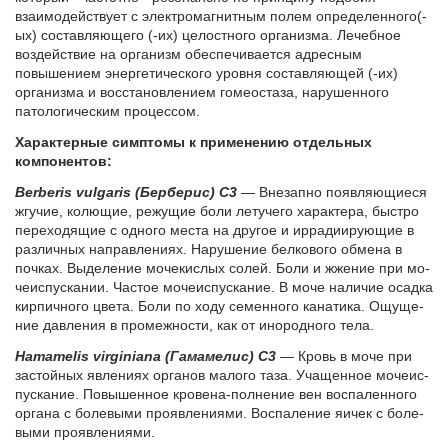
взаимодействует с электромагнитным полем определенного(-
ых) составляющего (-их) целостного организма. Лечебное
воздействие на организм обеспечивается адресным
повышением энергетического уровня составляющей (-их)
организма и восстановлением гомеостаза, нарушенного
патологическим процессом.
Характерные симптомы к применению отдельных
компонентов:
Berberis vulgaris (Бер­бе­рис) C3
— Вне­зап­но по­яв­ля­ю­щи­е­ся
жгу­чие, ко­лю­щие, ре­жу­щие бо­ли ле­ту­че­го ха­рак­те­ра, быст­ро
пе­ре­хо­дя­щие с од­но­го ме­ста на дру­гое и ир­ра­ди­и­ру­ю­щие в
раз­лич­ных на­прав­ле­ни­ях. На­ру­ше­ние бел­ко­во­го об­ме­на в
поч­ках. Вы­де­ле­ние мо­че­кис­лых со­лей. Бо­ли и жже­ние при мо­
че­ис­пус­ка­нии. Ча­стое мо­че­ис­пус­ка­ние. В мо­че на­ли­чие осад­ка
кир­пич­но­го цве­та. Бо­ли по хо­ду се­мен­но­го ка­на­ти­ка. Ощу­ще­
ние да­вле­ния в про­меж­но­сти, как от ино­род­но­го те­ла.
Hamamelis virginiana (Га­ма­ме­лис) C3
— Кровь в мо­че при
за­стой­ных яв­ле­ни­ях ор­га­нов ма­ло­го та­за. Уча­щен­ное мо­че­ис­
пус­ка­ние. По­вы­шен­ное кро­ве­на-пол­не­ние вен вос­па­лен­но­го
ор­га­на с бо­ле­вы­ми про­яв­ле­ни­я­ми. Вос­па­ле­ние яичек с бо­ле­
вы­ми про­яв­ле­ни­я­ми.