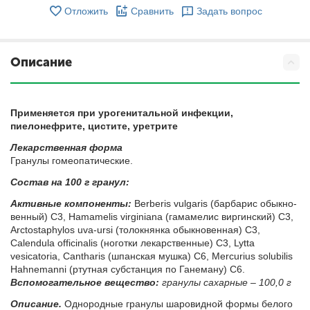
Отложить
Сравнить
Задать вопрос
Описание
Применяется при урогенитальной инфекции,
пиелонефрите, цистите, уретрите
Ле­кар­ствен­ная фор­ма
Гра­ну­лы го­мео­па­ти­че­ские.
Со­став на 100 г гранул:
Ак­тив­ные компоненты:
Berberis vulgaris (бар­ба­рис обык­но­
вен­ный) C3, Hamamelis virginiana (га­ма­ме­лис вир­гин­ский) C3,
Arctostaphylos uva-ursi (то­лок­нян­ка обык­но­вен­ная) C3,
Calendula officinalis (но­гот­ки ле­кар­ствен­ные) C3, Lytta
vesicatoria, Cantharis (шпан­ская муш­ка) C6, Mercurius solubilis
Hahnemanni (ртут­ная суб­стан­ция по Га­не­ма­ну) C6.
Вс­по­мо­га­тель­ное ве­ще­ство:
гранулы сахарные – 100,0 г
Опи­са­ние.
Однородные гранулы шаровидной формы белого