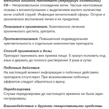
Mercurius solubilis Hahnemanni (Мер­ку­ри­ус со­лю­би­лис)
C6
— Не­про­из­воль­ное от­хож­де­ние мо­чи. Ча­стые не­от­лож­ные
по­зы­вы к мо­че­ис­пус­ка­нию с вы­де­ле­ни­ем ма­ло­го ко­ли­че­ства
мо­чи сла­бой стру­ей. Ин­фек­ции мо­че­по­ло­вой сфе­ры. Острое и
хро­ни­че­ское вос­па­ле­ние яичек и их при­дат­ков.
Показания к применению.
Комплексное лечение
хронического цистита, уретрита.
Противопоказания.
Повышенная индивидуальная
чувствительность к отдельным компонентам препарата.
Спо­соб при­ме­не­ния и до­зы
Препарат принимать вне приема пищи. 5 гранул положить под
язык и держать до полного растворения 3 раза в сутки.
По­боч­ные действия
На настоящий момент информация о побочных действиях
препарата отсутствует. При возникновении побочных
эффектов следует обратиться к врачу.
Пе­ре­до­зи­ров­ка
Слу­чаи пе­ре­до­зи­ров­ки до на­сто­я­ще­го вре­ме­ни не бы­ли за­ре­
ги­стри­ро­ва­ны.
Вза­и­мо­действие с дру­ги­ми ле­кар­ствен­ны­ми сред­ства­