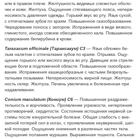
или в пра­вом пле­че. Жел­туш­ность ви­ди­мых сли­зи­стых обо­ло­
чек и ко­жи. Жел­ту­ха. Ощу­ще­ние стя­ги­ва­ю­ще­го по­я­са, не­пе­ре­
но­си­мость дав­ле­ния оде­жды. Горь­кий вкус во рту. Язык су­хой,
с от­пе­чат­ка­ми зу­бов по кра­ям. По­вы­шен­ное га­зо­об­ра­зо­ва­ние.
Че­ре­до­ва­ние по­но­са с за­по­ром. Ис­праж­не­ния в ви­де вяз­ко­го,
гли­ни­сто­го, ино­гда со­всем обес­цве­чен­но­го ка­ла. По­вы­шен­ное
со­дер­жа­ние би­ли­ру­би­на в кро­ви.
Taraxacum officinale (Та­рак­са­кум) С3
— Язык об­ло­жен бе­
лым на­ле­том с от­пе­чат­ка­ми зу­бов по кра­ям. Отрыж­ка. Ощу­
ще­ние горь­ко­го или кис­ло­го вку­са во рту. Да­вя­щие или стре­ля­
ю­щие бо­ли в под­ло­жеч­ной об­ла­сти. По­вы­шен­ное га­зо­об­ра­зо­
ва­ние. Ис­праж­не­ния ка­ши­це­об­раз­ные с ча­сты­ми без­ре­зуль­
тат­ны­ми по­зы­ва­ми. Не­пе­ре­но­си­мость жир­ной пи­щи. Жел­туш­
ность склер. Жел­ту­ха. Пе­чень уве­ли­че­на и бо­лез­нен­ная при
на­дав­ли­ва­нии.
Conium maculatum (Ко­ни­ум) С6
— По­вы­шен­ная раз­дра­жи­
тель­ность и вор­чли­вость. Про­яв­ле­ние угрю­мо­сти, не­тер­пе­ния
про­ти­во­ре­чий, сер­ди­то­сти. Со­сто­я­ние ис­то­ще­ния нерв­ной си­
сте­мы по­сле из­ну­ри­тель­ной бо­лез­ни. Об­щая сла­бость с вне­
зап­ной по­те­рей сил в но­гах, с про­яв­ле­ни­ем не­уве­рен­ной, шат­
кой по­ход­ки. Ощу­ще­ние оне­ме­ния в раз­лич­ных ча­стях те­ла.
Ощу­ще­ние пол­за­ния му­ра­шек. Вы­ра­жен­ная тош­но­та. Силь­ное