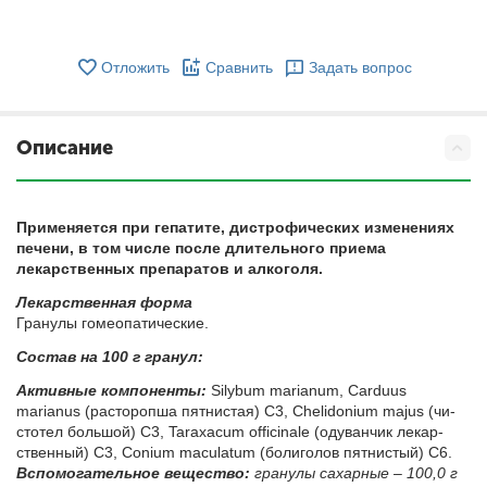
Отложить
Сравнить
Задать вопрос
Описание
Применяется при гепатите, дистрофических изменениях
печени, в том числе после длительного приема
лекарственных препаратов и алкоголя.
Ле­кар­ствен­ная фор­ма
Гра­ну­лы го­мео­па­ти­че­ские.
Со­став на 100 г гранул:
Ак­тив­ные компоненты:
Silybum marianum, Carduus
marianus (рас­то­роп­ша пят­ни­стая) С3, Chelidonium majus (чи­
сто­тел боль­шой) С3, Taraxacum officinale (оду­ван­чик ле­кар­
ствен­ный) С3, Conium maculatum (бо­ли­го­лов пят­ни­стый) С6.
Вс­по­мо­га­тель­ное ве­ще­ство:
гранулы сахарные – 100,0 г