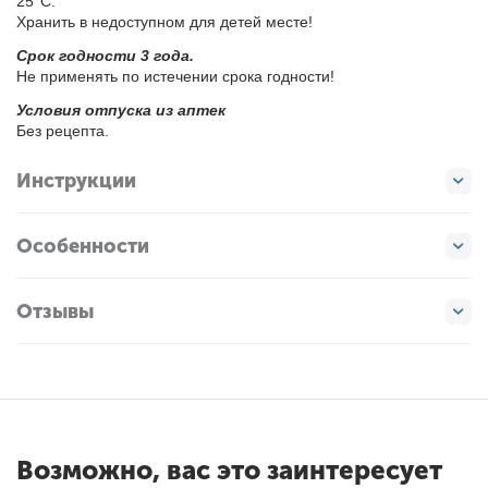
25°С.
Хра­нить в не­до­ступ­ном для де­тей ме­сте!
Срок год­но­сти 3 го­да.
Не при­ме­нять по ис­те­че­нии сро­ка год­но­сти!
Усло­вия от­пус­ка из ап­тек
Без ре­цеп­та.
Инструкции
Особенности
Отзывы
Возможно, вас это заинтересует