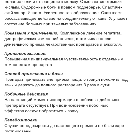
же­ла­ние со­ли и от­вра­ще­ние к мо­ло­ку. От­ме­ча­ют­ся от­рыж­ки
кис­лым. Су­до­рож­ные бо­ли в пра­вом подре­бе­рье. Спа­сти­че­
ский за­пор. Из­жо­га. Уси­лен­ное га­зо­об­ра­зо­ва­ние. Ока­зы­ва­ет
рас­са­сы­ва­ю­щее действие на со­еди­ни­тель­ную ткань. Улуч­ша­ет
со­сто­я­ние боль­ных при тя­же­лых за­бо­ле­ва­ни­ях.
Показания к применению.
Комплексное лечение гепатита,
дистрофических изменений печени, в том числе после
длительного приема лекарственных препаратов и алкоголя.
Противопоказания.
Повышенная индивидуальная чувствительность к отдельным
компонентам препарата.
Спо­соб при­ме­не­ния и до­зы
Препарат принимать вне приема пищи. 5 гранул положить под
язык и держать до полного растворения 3 раза в сутки.
По­боч­ные действия
На настоящий момент информация о побочных действиях
препарата отсутствует. При возникновении побочных
эффектов следует обратиться к врачу.
Пе­ре­до­зи­ров­ка
Слу­чаи пе­ре­до­зи­ров­ки до на­сто­я­ще­го вре­ме­ни не бы­ли за­ре­
ги­стри­ро­ва­ны.