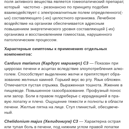
поля активного вещества является гомеопатический препарат,
который частотно - резонансно по принципу подобия
взаимодействует с электромагнитным полем определенного(-
ых) составляющего (-их) целостного организма. Лечебное
воздействие на организм обеспечивается адресным
повышением энергетического уровня составляющей (-их)
организма и восстановлением гомеостаза, нарушенного
патологическим процессом.
Характерные симптомы к применению отдельных
компонентов:
Carduus marianus (Кар­ду­ус ма­ри­а­нус) C3
— По­ка­зан при
цир­ро­зах пе­че­ни и ас­ци­тах вслед­ствие зло­упо­треб­ле­ния ал­ко­
го­лем. Спо­соб­ству­ет вы­де­ле­нию жел­чи и пре­пят­ству­ет об­ра­
зо­ва­нию желч­ных кам­ней. Горь­кий вкус во рту. Язык об­ло­жен.
От­ме­ча­ет­ся пу­стая от­рыж­ка. Вы­ра­жен­ная тош­но­та. Жже­ние в
пи­ще­во­де. По­вы­шен­ное га­зо­об­ра­зо­ва­ние. Про­фуз­ный по­нос
или за­пор. Бо­ли в пра­вом подре­бе­рье с ир­ра­ди­а­ци­ей в пра­
вую ло­пат­ку и пле­чо. Ощу­ще­ние тя­же­сти и пол­но­ты в об­ла­сти
пе­че­ни. Жел­тые пят­на на ли­це. Стул гли­ни­стый, обес­цве­че­
ный.
Chelidonium majus (Хе­ли­до­ни­ум) С3
— Ха­рак­тер­на острая
или ту­пая боль в пе­че­ни, под ниж­ним уг­лом пра­вой ло­пат­ки