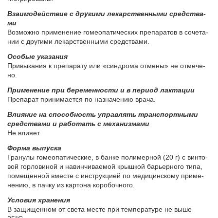
Вза­и­мо­действие с дру­ги­ми ле­кар­ствен­ны­ми сред­ства­
ми
Воз­мож­но при­ме­не­ние го­мео­па­ти­че­ских пре­па­ра­тов в со­че­та­
нии с дру­ги­ми ле­кар­ствен­ны­ми сред­ства­ми.
Осо­бые ука­за­ния
При­вы­ка­ния к пре­па­ра­ту или «син­дро­ма от­ме­ны» не от­ме­че­
но.
При­ме­не­ние при бе­ре­мен­но­сти и в пе­ри­од лак­та­ции
Пре­па­рат при­ни­ма­ет­ся по на­зна­че­нию вра­ча.
Вли­я­ние на спо­соб­ность управ­лять транс­порт­ны­ми
сред­ства­ми и ра­бо­тать с ме­ха­низ­ма­ми
Не вли­я­ет.
Фор­ма вы­пус­ка
Гра­ну­лы го­мео­па­ти­че­ские, в бан­ке по­ли­мер­ной (20 г) с вин­то­
вой гор­ло­ви­ной и на­вин­чи­ва­е­мой крыш­кой ба­рьер­но­го ти­па,
по­ме­щен­ной вме­сте с ин­струк­ци­ей по ме­ди­цин­ско­му при­ме­
не­нию, в пач­ку из кар­то­на ко­ро­боч­но­го.
Усло­вия хра­не­ния
В за­щи­щен­ном от све­та ме­сте при тем­пе­ра­ту­ре не вы­ше