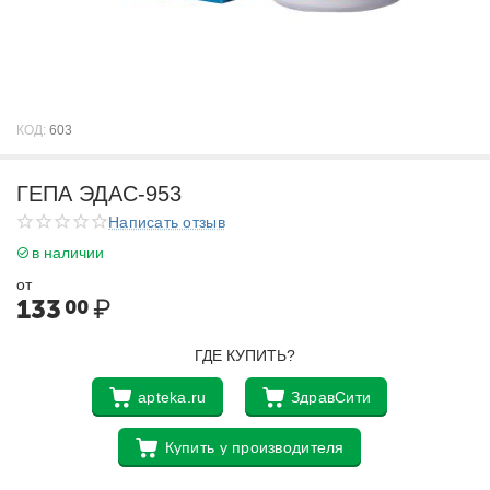
КОД:
603
ГЕПА ЭДАС-953
Написать отзыв
в наличии
от
133
₽
00
ГДЕ КУПИТЬ?
apteka.ru
ЗдравСити
Купить у производителя